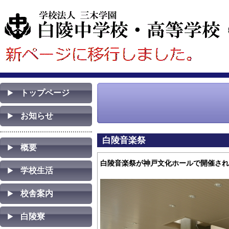
トップページ
お知らせ
白陵音楽祭
概要
白陵音楽祭が神戸文化ホールで開催されまし
学校生活
校舎案内
白陵寮