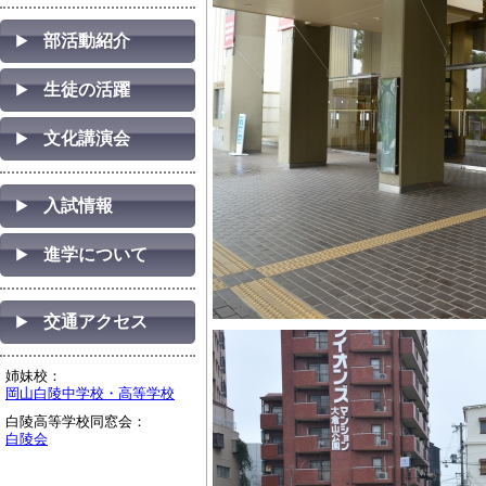
部活動紹介
生徒の活躍
文化講演会
入試情報
進学について
交通アクセス
姉妹校：
岡山白陵中学校・高等学校
白陵高等学校同窓会：
白陵会