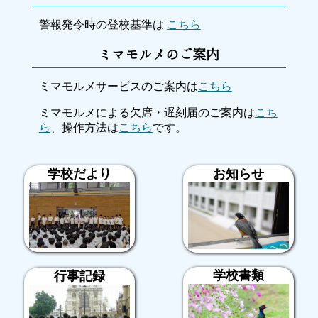
警報発令時の登校基準は
こちら
ミマモルメのご案内
ミマモルメサービスのご案内は
こちら
ミマモルメによる欠席・遅刻届のご案内は
こち
ら
、操作方法は
こちら
です。
お知らせ
学校だより
学校書類
行事記録